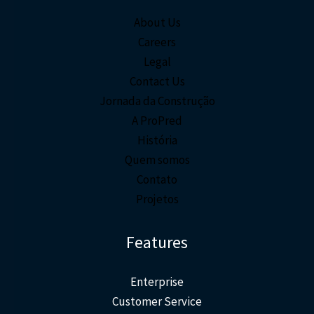
About Us
Careers
Legal
Contact Us
Jornada da Construção
A ProPred
História
Quem somos
Contato
Projetos
Features
Enterprise
Customer Service