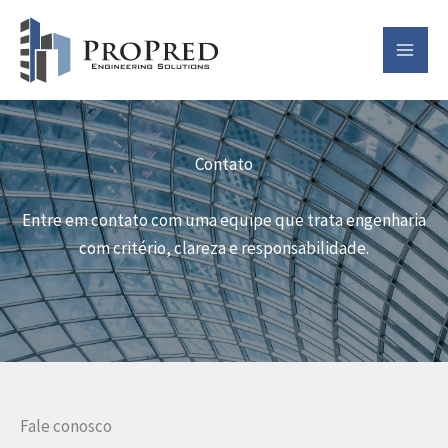
Ir
para
o
conteúdo
Contato
Entre em contato com uma equipe que trata engenharia
com critério, clareza e responsabilidade.
Fale conosco