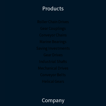
Products
Roller Chain Drives
Gear Couplings
Conveyor Chains
Marine Bearings
Saving Investments
Gear Drives
Industrial Shafts
Mechanical Drives
Conveyor Belts
Helical Gears
Company